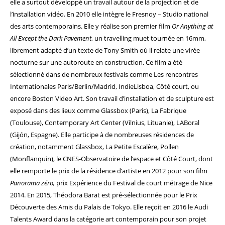
elle a surtout développé un travail autour de la projection et de
l’installation vidéo. En 2010 elle intègre le Fresnoy – Studio national
des arts contemporains. Elle y réalise son premier film
Or Anything at
All Except the Dark Pavement
, un travelling muet tournée en 16mm,
librement adapté d’un texte de Tony Smith où il relate une virée
nocturne sur une autoroute en construction. Ce film a été
sélectionné dans de nombreux festivals comme Les rencontres
Internationales Paris/Berlin/Madrid, IndieLisboa, Côté court, ou
encore Boston Video Art. Son travail d’installation et de sculpture est
exposé dans des lieux comme Glassbox (Paris), La Fabrique
(Toulouse), Contemporary Art Center (Vilnius, Lituanie), LABoral
(Gijón, Espagne). Elle participe à de nombreuses résidences de
création, notamment Glassbox, La Petite Escalère, Pollen
(Monflanquin), le CNES-Observatoire de l’espace et Côté Court, dont
elle remporte le prix de la résidence d’artiste en 2012 pour son film
Panorama zéro,
prix Expérience du Festival de court métrage de Nice
2014. En 2015, Théodora Barat est pré-sélectionnée pour le Prix
Découverte des Amis du Palais de Tokyo. Elle reçoit en 2016 le Audi
Talents Award dans la catégorie art contemporain pour son projet