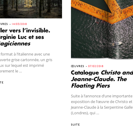
VRES
14/03/2018
ler vers l’invisible.
rginie Luc et ses
agiciennes
format à l’italienne avec une
verte grise cartonnée, un gris
x sur lequel est imprimé
ŒUVRES
07/02/2018
brement le …
Catalogue
Christo an
Jeanne-Claude. The
TE
Floating Piers
Suite à l’annonce d’une importante
exposition de l’œuvre de Christo et
Jeanne-Claude à la Serpentine Galle
(Londres), qui …
SUITE