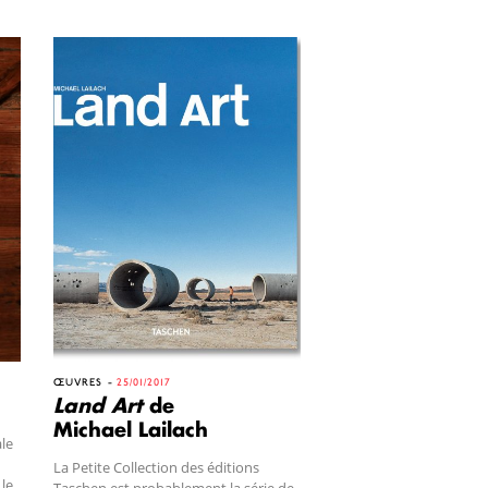
ŒUVRES
25/01/2017
Land Art
de
Michael Lailach
ale
La Petite Collection des éditions
 le