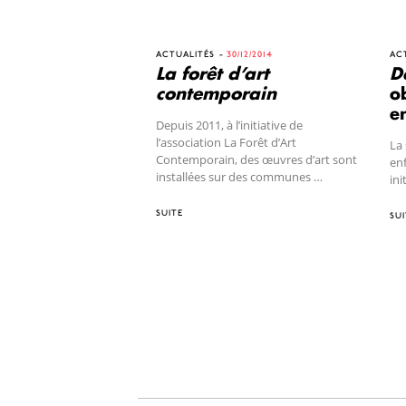
ACTUALITÉS
30/12/2014
AC
La forêt d’art
De
contemporain
ob
e
Depuis 2011, à l’initiative de
l’association La Forêt d’Art
La 
Contemporain, des œuvres d’art sont
enf
installées sur des communes …
ini
SUITE
SUI