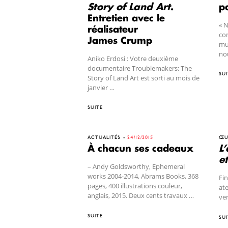
Story of Land Art
.
p
Entretien avec le
« 
réalisateur
co
James Crump
mu
nou
Aniko Erdosi : Votre deuxième
documentaire Troublemakers: The
SUI
Story of Land Art est sorti au mois de
janvier …
SUITE
ACTUALITÉS
24/12/2015
ŒU
À chacun ses cadeaux
L
e
– Andy Goldsworthy, Ephemeral
works 2004-2014, Abrams Books, 368
Fin
pages, 400 illustrations couleur,
ate
anglais, 2015. Deux cents travaux …
ver
SUITE
SUI