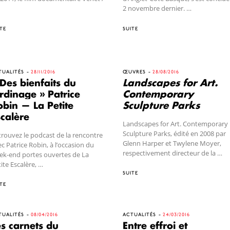
2 novembre dernier. …
TE
SUITE
TUALITÉS
28/11/2016
ŒUVRES
28/08/2016
Des bienfaits du
Landscapes for Art.
rdinage » Patrice
Contemporary
obin — La Petite
Sculpture Parks
scalère
Landscapes for Art. Contemporary
Sculpture Parks, édité en 2008 par
rouvez le podcast de la rencontre
Glenn Harper et Twylene Moyer,
c Patrice Robin, à l’occasion du
respectivement directeur de la …
ek-end portes ouvertes de La
ite Escalère, …
SUITE
TE
TUALITÉS
08/04/2016
ACTUALITÉS
24/03/2016
es carnets du
Entre effroi et