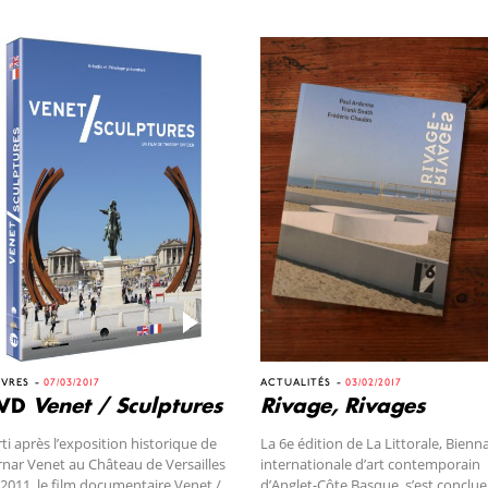
VRES
07/03/2017
ACTUALITÉS
03/02/2017
VD
Venet / Sculptures
Rivage, Rivages
ti après l’exposition historique de
La 6e édition de La Littorale, Bienn
nar Venet au Château de Versailles
internationale d’art contemporain
2011, le film documentaire Venet /
d’Anglet-Côte Basque, s’est conclue