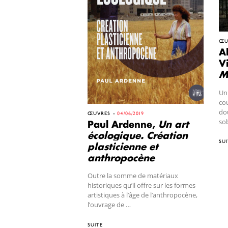
ŒU
Al
Vi
M
Un 
cou
dou
ŒUVRES
04/06/2019
so
Paul Ardenne,
Un art
écologique. Création
SUI
plasticienne et
anthropocène
Outre la somme de matériaux
historiques qu’il offre sur les formes
artistiques à l’âge de l’anthropocène,
l’ouvrage de …
SUITE