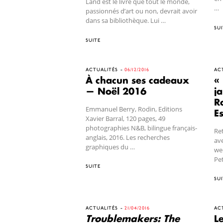
Land est le livre que tout le monde,
…
passionnés d’art ou non, devrait avoir
dans sa bibliothèque. Lui …
SUI
SUITE
ACTUALITÉS
06/12/2016
AC
À chacun ses cadeaux
« 
— Noël 2016
ja
R
Emmanuel Berry, Rodin, Editions
E
Xavier Barral, 120 pages, 49
photographies N&B, bilingue français-
Ret
anglais, 2016. Les recherches
ave
graphiques du …
we
Pet
SUITE
SUI
ACTUALITÉS
21/04/2016
AC
Troublemakers: The
L