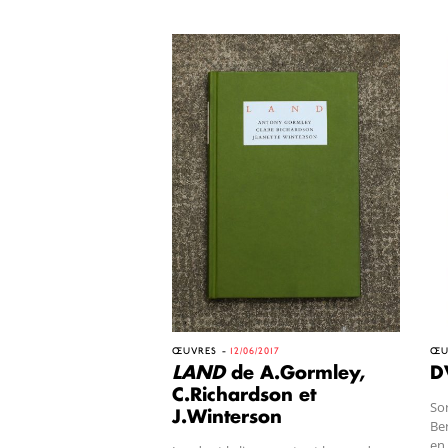
ŒUVRES
12/06/2017
ŒU
LAND
de A.Gormley,
D
C.Richardson et
Sor
J.Winterson
Ber
en 