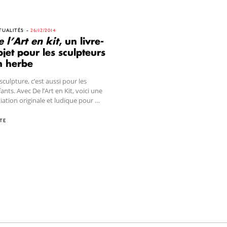
TUALITÉS
26/12/2014
 l’Art en kit
, un livre-
jet pour les sculpteurs
n herbe
sculpture, c’est aussi pour les
ants. Avec De l’Art en Kit, voici une
tiation originale et ludique pour …
TE