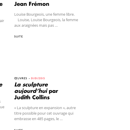
ue
Jean Frémon
Louise Bourgeois, une femme libre.
Louise, Louise Bourgeois, la femme
air
aux araignées mais pas …
SUITE
ŒUVRES
01/01/2015
e
La sculpture
aujourd’hui
par
Judith Collins
s
que
« La sculpture en expansion », autre
titre possible pour cet ouvrage qui
embrasse en 485 pages, le …