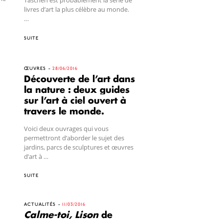
Taschen est probablement la série de
livres d’art la plus célèbre au monde.
…
SUITE
ŒUVRES
28/06/2016
Découverte de l’art dans
la nature : deux guides
sur l’art à ciel ouvert à
travers le monde.
Voici deux ouvrages qui vous
permettront d’aborder le sujet des
jardins, parcs de sculptures et œuvres
d’art à …
SUITE
ACTUALITÉS
11/03/2016
Calme-toi, Lison
de