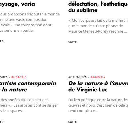
aysage, varia
délectation, l’esthetiq
du sublime
Nous proposons d’écouter le monde
mme une vaste composition
« Mon corps est fait de la même ch
sicale – une composition dont
que le monde ». Cette phrase de
s serions en partie …
Maurice Merleau-Ponty résonne …
TE
SUITE
VRES
02/04/2015
ACTUALITÉS
04/01/2015
’artiste contemporain
De la nature à l’œuvr
t la nature
de Virginie Luc
 des années 60, « on sort des
Du lien poétique entre la nature, le
liers »… Les artistes vont se diriger
œuvres et nous, c’est bien de cela 
s les espaces …
rend compte ce …
TE
SUITE