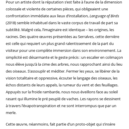
Pour un artiste dont la réputation s’est faite à l’aune de la dimension
colossale et violente de certaines pièces, qui obligeaient une
confrontation immédiate aux lieux d’installation,
Language of Birds
(2018) semble inhabituel dans le vaste corpus de travail de part sa
subtilité. Malgré cela, l’imaginaire est identique – les origines, les
racines. Des quatre œuvres présentées au Serralves, cette dernière
est celle qui requiert un plus grand ralentissement de la part du
visiteur pour une complète immersion dans son environnement. La
simplicité est désarmante et le geste précis : un escalier en colimaçon
nous élève jusqu’à la cime des arbres, nous rapprochant ainsi du lieu
des oiseaux. S’assouplir et méditer. Fermer les yeux, se libérer de la
vision totalitaire et oppressive, écouter le langage des oiseaux, les
échos distants de leurs appels, la rumeur du vent et des feuillages.
Appuyés sur la froide rambarde, nous nous éveillons face au soleil
rasant qui illumine le pré peuplé de vaches. Les rayons se dessinent
à travers l’évapotranspiration et ne sont interrompus que par un
merle.
Cette œuvre, néanmoins, fait partie d’un proto-objet qui s’insère