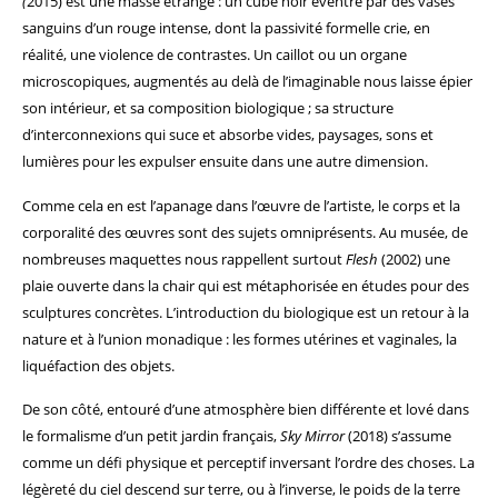
(
2015) est une masse étrange : un cube noir éventré par des vases
sanguins d’un rouge intense, dont la passivité formelle crie, en
réalité, une violence de contrastes. Un caillot ou un organe
microscopiques, augmentés au delà de l’imaginable nous laisse épier
son intérieur, et sa composition biologique ; sa structure
d’interconnexions qui suce et absorbe vides, paysages, sons et
lumières pour les expulser ensuite dans une autre dimension.
Comme cela en est l’apanage dans l’œuvre de l’artiste, le corps et la
corporalité des œuvres sont des sujets omniprésents. Au musée, de
nombreuses maquettes nous rappellent surtout
Flesh
(2002) une
plaie ouverte dans la chair qui est métaphorisée en études pour des
sculptures concrètes. L’introduction du biologique est un retour à la
nature et à l’union monadique : les formes utérines et vaginales, la
liquéfaction des objets.
De son côté, entouré d’une atmosphère bien différente et lové dans
le formalisme d’un petit jardin français,
Sky Mirror
(2018) s’assume
comme un défi physique et perceptif inversant l’ordre des choses. La
légèreté du ciel descend sur terre, ou à l’inverse, le poids de la terre