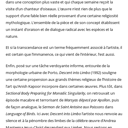
dans une conception plus vaste et qui chaque semaine reçoit la
visite d’un chanteur d’oiseaux. L’œuvre n’est rien de plus que le
support d’une fable bien réelle provenant d’une certaine religiosité
mythologique. L’ensemble de la pièce et de son concept établissent
un instant d’oraison et de dialogue radical avec les espèces et la
nature.
Et si la transcendance est un terme fréquemment associé à l’artiste, il
est certain que l’immanence, ce qui vient de l’intérieur, l’est aussi.
Enfin, posé sur une tâche verdoyante informe, entourée de la
morphologie urbaine de Porto,
Descent into Limbo
(1992) souligne
une certaine propension aux grands thèmes religieux de l’histoire de
l’art qu’Anish Kapoor incorpore dans certaines œuvres. Plus tôt, dans
Sectional Body Preparing for Monadic Singularity
, on retrouvait un
épisode macabre et terrorisant de
Marsyas dépecé par Apollon
, puis
de façon analogue, le
Sermon de Saint Antoine aux Poissons
dans
Language of Birds.
Ici avec
Descent into Limbo
l’artiste nous renvoie au
silence et à la pénombre des limbes de la célèbre œuvre d’Andrea
Mantegna
Jesus-Christ descendant aux Limbes.
Nous restons en