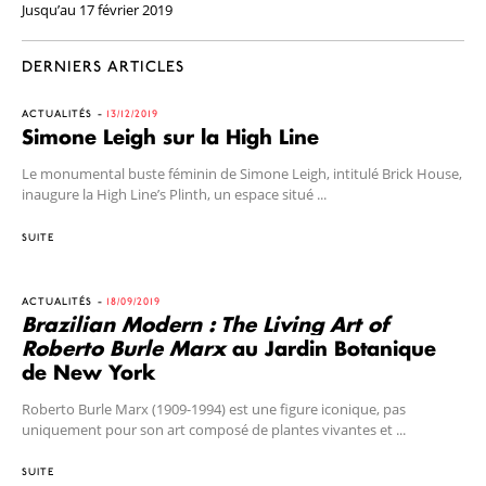
Jusqu’au 17 février 2019
DERNIERS ARTICLES
ACTUALITÉS
13/12/2019
Simone Leigh sur la High Line
Le monumental buste féminin de Simone Leigh, intitulé Brick House,
inaugure la High Line’s Plinth, un espace situé ...
SUITE
ACTUALITÉS
18/09/2019
Brazilian Modern : The Living Art of
Roberto Burle Marx
au Jardin Botanique
de New York
Roberto Burle Marx (1909-1994) est une figure iconique, pas
uniquement pour son art composé de plantes vivantes et ...
SUITE