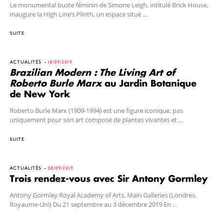
Le monumental buste féminin de Simone Leigh, intitulé Brick House,
inaugure la High Line’s Plinth, un espace situé ...
SUITE
ACTUALITÉS
18/09/2019
Brazilian Modern : The Living Art of
Roberto Burle Marx
au Jardin Botanique
de New York
Roberto Burle Marx (1909-1994) est une figure iconique, pas
uniquement pour son art composé de plantes vivantes et ...
SUITE
ACTUALITÉS
08/09/2019
Trois rendez-vous avec Sir Antony Gormley
Antony Gormley Royal Academy of Arts, Main Galleries (Londres,
Royaume-Uni) Du 21 septembre au 3 décembre 2019 En ...