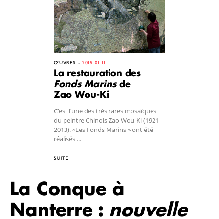
ŒUVRES
2015 01 11
La restauration des
Fonds Marins
de
Zao Wou-Ki
C’est l’une des très rares mosaïques
du peintre Chinois Zao Wou-Ki (1921-
2013). «Les Fonds Marins » ont été
réalisés ...
SUITE
La Conque à
Nanterre :
nouvelle