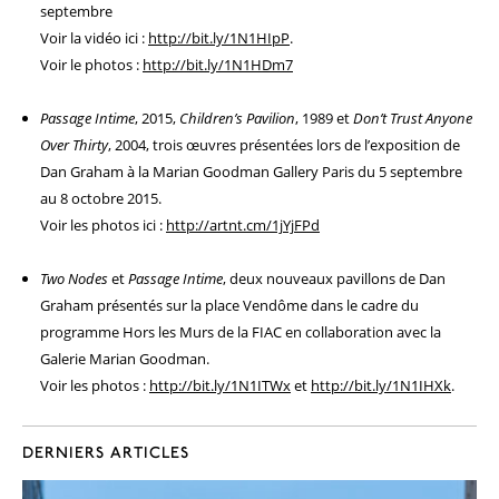
septembre
Voir la vidéo ici :
http://bit.ly/1N1HIpP
.
Voir le photos :
http://bit.ly/1N1HDm7
Passage Intime
, 2015,
Children’s Pavilion
, 1989 et
Don’t Trust Anyone
Over Thirty
, 2004, trois œuvres présentées lors de l’exposition de
Dan Graham à la Marian Goodman Gallery Paris du 5 septembre
au 8 octobre 2015.
Voir les photos ici :
http://artnt.cm/1jYjFPd
Two Nodes
et
Passage Intime
, deux nouveaux pavillons de Dan
Graham présentés sur la place Vendôme dans le cadre du
programme Hors les Murs de la FIAC en collaboration avec la
Galerie Marian Goodman.
Voir les photos :
http://bit.ly/1N1ITWx
et
http://bit.ly/1N1IHXk
.
DERNIERS ARTICLES