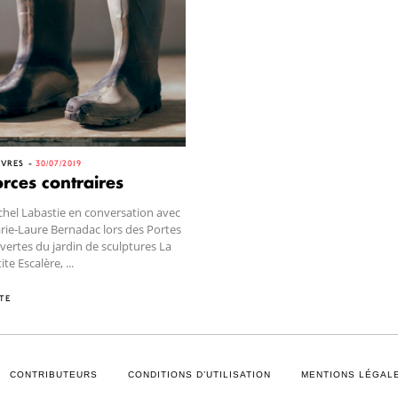
VRES
30/07/2019
rces contraires
hel Labastie en conversation avec
ie-Laure Bernadac lors des Portes
ertes du jardin de sculptures La
ite Escalère, ...
TE
CONTRIBUTEURS
CONDITIONS D’UTILISATION
MENTIONS LÉGALE