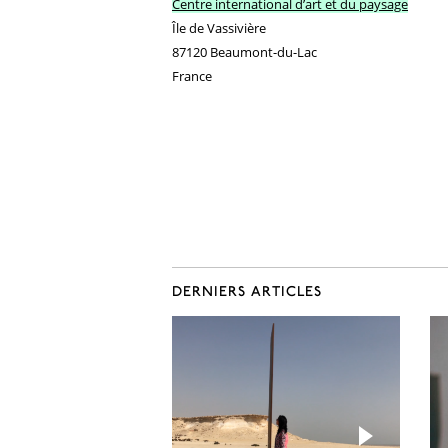
Centre international d’art et du paysage
Île de Vassivière
87120 Beaumont-du-Lac
France
DERNIERS ARTICLES