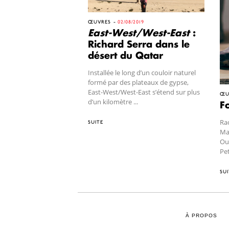
ŒUVRES
02/08/2019
East-West/West-East
:
Richard Serra dans le
désert du Qatar
Installée le long d’un couloir naturel
formé par des plateaux de gypse,
East-West/West-East s’étend sur plus
ŒU
d’un kilomètre ...
Fo
Rac
SUITE
Mar
Ouv
Pet
SUI
À PROPOS