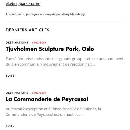
ekebergparken.com
Traduction du portugais au français par Wang Meei-huey.
DERNIERS ARTICLES
DESTINATIONS
18/12/2019
Tjuvholmen Sculpture Park, Oslo
Face à l’emprise croissante des grands groupes et leur accaparement
du bien commun, un mouvement de réaction naît ...
SUITE
DESTINATIONS
13/12/2019
La Commanderie de Peyrassol
Au terroir d’exception et à l’histoire vieille de 9 siècles, la
Commanderie de Peyrassol est un haut lieu ...
SUITE