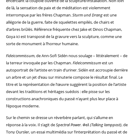
encerclant la coupole ouverte de la sculpture/installation. Non loin
de là, la sensation de paix et de méditation est violemment
interrompue par les frères Chapman.
Sturm und Drang
est une
allégorie de la guerre, faite de squelettes empilés, de chairs et
d’arbres brûlés. Référence fréquente chez Jake et Dinos Chapman,
Goya ici est transposé de la gravure vers la sculpture, comme une
sorte de monument à l’horreur humaine.
Fideicommissum
, de Ann-Sofi Sidén nous soulage – littéralement – de
la terreur invoquée par les Chapman.
Fideicommissum
est un
autoportrait de l’artiste en train d’uriner. Sidén est accroupie derrière
un arbre et un jet d’eau sur minuterie compose le résultat final. Le
titre et la représentation de l’œuvre suggèrent la position de l’artiste
devant les traditions et héritages suédois : elle pisse sur les
constructions anachroniques du passé n’ayant plus leur place à
l’époque moderne.
Sur le chemin se dresse un réverbère parlant, qui s’allume en
réponse à la voix. Il s’agit de
Spectral Power. Φeλ (Talking lamppost)
, de
Tony Oursler, un essai multimédia sur l’interprétation du passé et de