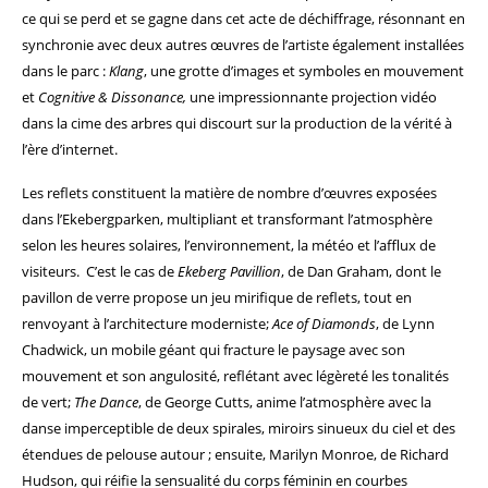
ce qui se perd et se gagne dans cet acte de déchiffrage, résonnant en
synchronie avec deux autres œuvres de l’artiste également installées
dans le parc :
Klang
, une grotte d’images et symboles en mouvement
et
Cognitive & Dissonance,
une impressionnante projection vidéo
dans la cime des arbres qui discourt sur la production de la vérité à
l’ère d’internet.
Les reflets constituent la matière de nombre d’œuvres exposées
dans l’Ekebergparken, multipliant et transformant l’atmosphère
selon les heures solaires, l’environnement, la météo et l’afflux de
visiteurs.
C’est le cas de
Ekeberg Pavillion
, de Dan Graham, dont le
pavillon de verre propose un jeu mirifique de reflets, tout en
renvoyant à l’architecture moderniste;
Ace of Diamonds
, de Lynn
Chadwick, un mobile géant qui fracture le paysage avec son
mouvement et son angulosité, reflétant avec légèreté les tonalités
de vert;
The Dance
, de George Cutts, anime l’atmosphère avec la
danse imperceptible de deux spirales, miroirs sinueux du ciel et des
étendues de pelouse autour ; ensuite, Marilyn Monroe, de Richard
Hudson, qui réifie la sensualité du corps féminin en courbes