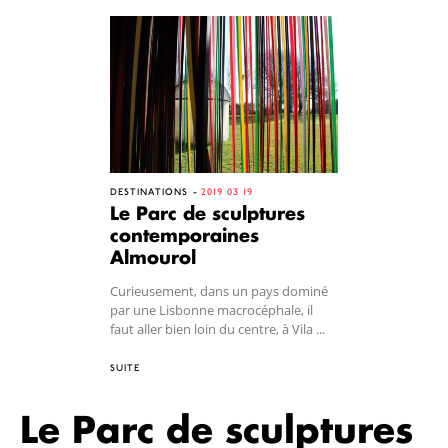
DESTINATIONS
2019 03 19
Le Parc de sculptures
contemporaines
Almourol
Curieusement, dans un pays dominé
par une Lisbonne macrocéphale, il
faut aller bien loin du centre, à Vila ...
SUITE
Le Parc de sculptures