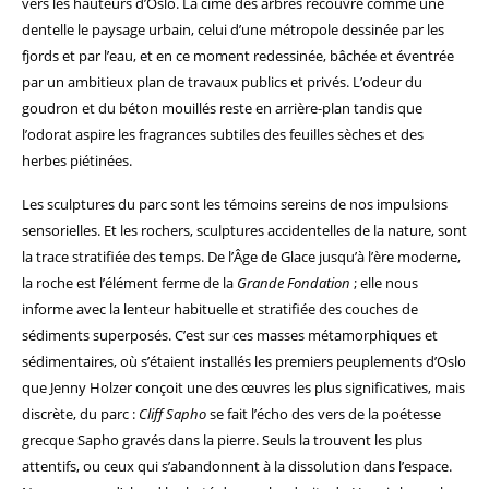
vers les hauteurs d’Oslo. La cime des arbres recouvre comme une
dentelle le paysage urbain, celui d’une métropole dessinée par les
fjords et par l’eau, et en ce moment redessinée, bâchée et éventrée
par un ambitieux plan de travaux publics et privés. L’odeur du
goudron et du béton mouillés reste en arrière-plan tandis que
l’odorat aspire les fragrances subtiles des feuilles sèches et des
herbes piétinées.
Les sculptures du parc sont les témoins sereins de nos impulsions
sensorielles. Et les rochers, sculptures accidentelles de la nature, sont
la trace stratifiée des temps. De l’Âge de Glace jusqu’à l’ère moderne,
la roche est l’élément ferme de la
Grande Fondation
; elle nous
informe avec la lenteur habituelle et stratifiée des couches de
sédiments superposés. C’est sur ces masses métamorphiques et
sédimentaires, où s’étaient installés les premiers peuplements d’Oslo
que Jenny Holzer conçoit une des œuvres les plus significatives, mais
discrète, du parc :
Cliff Sapho
se fait l’écho des vers de la poétesse
grecque Sapho gravés dans la pierre. Seuls la trouvent les plus
attentifs, ou ceux qui s’abandonnent à la dissolution dans l’espace.