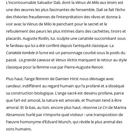
L’incontournable Salvador Dali, dont la
Vénus de Milo aux tiroirs
est
une des œuvres les plus fascinantes de l’ensemble. Dali se fait l’écho
des théories freudiennes de l’interprétation des rêves et donne à
voir avec la Vénus de Milo le penchant pour le secret et le
refoulement des peurs les plus intimes dans des cachettes, tiroirs et
placards. Auguste Rodin, lui, sculpte une cariatide succombant sous
le fardeau qui lui a été conféré depuis l’antiquité classique. La
Cariatide tombée à l’urne
est un personnage courbé sous le poids du
passé.
La grande Laveuse
et
Venus Victrix
marquent le retour au style
classique pour la femme vue par Pierre-Auguste Renoir.
Plus haut, l’ange féminin de Damien Hirst nous dévisage avec
candeur, indifférent au regard humain qui l’a profané et a disséqué
sa construction biologique. L’ange sacré est devenu profane, parce
que l’art est amoral, la nature est amorale, et l’humain tend à être
amoral. Et là-bas, au loin, encore plus haut, résonne
Le Cri
de Marina
Abramovic hurlé par n’importe quel visiteur : une transposition de
l’œuvre homonyme d’Edvard Munch, qui révèle le plus animal des
sons humains.