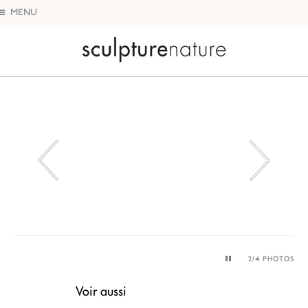
MENU
Sculpture Nature
M
2
/4 PHOTOS
B
Voir aussi