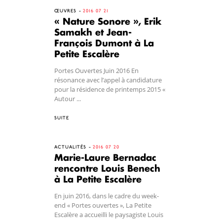
ŒUVRES
2016 07 21
« Nature Sonore », Erik
Samakh et Jean-
François Dumont à La
Petite Escalère
Portes Ouvertes Juin 2016 En
résonance avec l’appel à candidature
pour la résidence de printemps 2015 «
Autour ...
SUITE
ACTUALITÉS
2016 07 20
Marie-Laure Bernadac
rencontre Louis Benech
à La Petite Escalère
En juin 2016, dans le cadre du week-
end « Portes ouvertes », La Petite
Escalère a accueilli le paysagiste Louis