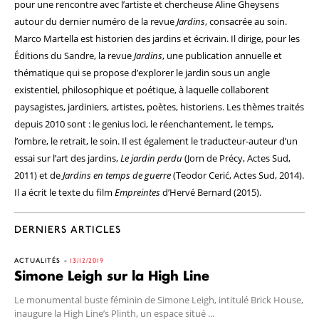
pour une rencontre avec l’artiste et chercheuse Aline Gheysens
autour du dernier numéro de la revue
Jardins
, consacrée au soin.
Marco Martella est historien des jardins et écrivain. Il dirige, pour les
Éditions du Sandre, la revue
Jardins
, une publication annuelle et
thématique qui se propose d’explorer le jardin sous un angle
existentiel, philosophique et poétique, à laquelle collaborent
paysagistes, jardiniers, artistes, poètes, historiens. Les thèmes traités
depuis 2010 sont : le genius loci, le réenchantement, le temps,
l’ombre, le retrait, le soin. Il est également le traducteur-auteur d’un
essai sur l’art des jardins,
Le jardin perdu
(Jorn de Précy, Actes Sud,
2011) et de
Jardins en temps de guerre
(Teodor Cerić, Actes Sud, 2014).
Il a écrit le texte du film
Empreintes
d’Hervé Bernard (2015).
DERNIERS ARTICLES
ACTUALITÉS
13/12/2019
Simone Leigh sur la High Line
Le monumental buste féminin de Simone Leigh, intitulé Brick House,
inaugure la High Line’s Plinth, un espace situé ...