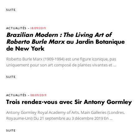
SUITE
ACTUALITÉS
18/09/2019
Brazilian Modern : The Living Art of
Roberto Burle Marx
au Jardin Botanique
de New York
Roberto Burle Marx (1909-1994) est une figure iconique, pas
uniquement pour son art composé de plantes vivantes et ...
SUITE
ACTUALITÉS
08/09/2019
Trois rendez-vous avec Sir Antony Gormley
Antony Gormley Royal Academy of Arts, Main Galleries (Londres,
Royaume-Uni) Du 21 septembre au 3 décembre 2019 En ...
SUITE