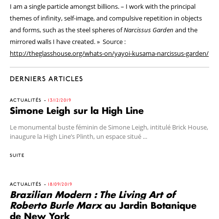
I am a single particle amongst billions. – I work with the principal
themes of infinity, self-image, and compulsive repetition in objects
and forms, such as the steel spheres of
Narcissus Garden
and the
mirrored walls I have created. » Source :
http://theglasshouse.org/whats-on/yayoi-kusama-narcissus-garden/
DERNIERS ARTICLES
ACTUALITÉS
13/12/2019
Simone Leigh sur la High Line
Le monumental buste féminin de Simone Leigh, intitulé Brick House,
inaugure la High Line’s Plinth, un espace situé ...
SUITE
ACTUALITÉS
18/09/2019
Brazilian Modern : The Living Art of
Roberto Burle Marx
au Jardin Botanique
de New York