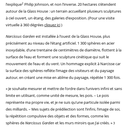
2
l’explique
Philip Johnson, et non l’inverse. 20 hectares s’étendent
autour de la Glass House : un terrain accueillant plusieurs sculptures
à ciel ouvert, un étang, des galeries d’exposition.
(Pour une visite
virtuelle à 360 dégrées
cliquez ici
)
Narcissus Garden
est installé
e
à l’ouest de la Glass House, plus
précisément au niveau de l’étang artificiel. 1 300 sphères en acier
inoxydable, d’une trentaine de centimètres de diamètre, flottent à la
surface de l’eau et forment une sculpture cinétique qui suit le
mouvement de l’eau et du vent. Un hommage explicit à Narcisse car
la surface des sphères reflète l’image des visiteurs et du paysage
autour, en créant une mise en abîme du paysage, répétée 1 300 fois.
« Je souhaite mesurer et mettre de l’ordre dans l’univers infini et sans
limite en utilisant, comme unité de mesure, les pois. – Le pois
représente ma propre vie, et je ne suis qu’une particule isolée parmi
des milliards. – Mes sujets de prédilection sont l’infini, l’image de soi,
la répétition compulsive des objets et des formes, comme les
sphères de
Narcissus Garden
et les murs miroirs que j’ai créés. »
3