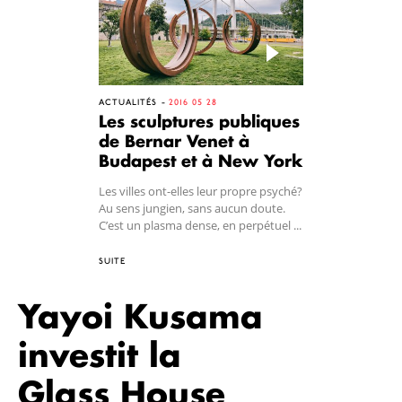
ACTUALITÉS
2016 05 28
Les sculptures publiques
de Bernar Venet à
Budapest et à New York
Les villes ont-elles leur propre psyché?
Au sens jungien, sans aucun doute.
C’est un plasma dense, en perpétuel ...
SUITE
Yayoi Kusama
investit la
Glass House