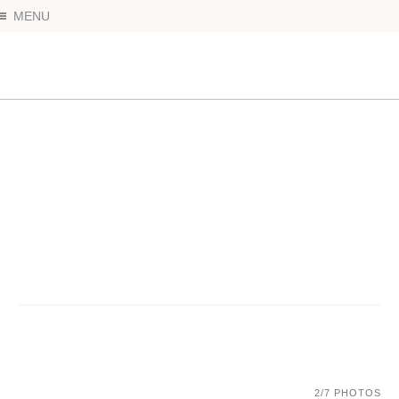
MENU
Sculpture Nature
2
/7 PHOTOS