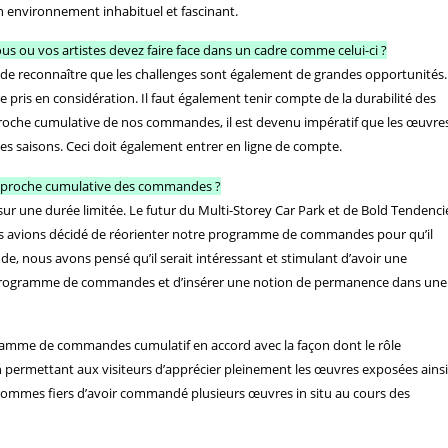
n environnement inhabituel et fascinant.
us ou vos artistes devez faire face dans un cadre comme celui-ci ?
st de reconnaître que les challenges sont également de grandes opportunités.
tre pris en considération. Il faut également tenir compte de la durabilité des
roche cumulative de nos commandes, il est devenu impératif que les œuvre
tes saisons. Ceci doit également entrer en ligne de compte.
approche cumulative des commandes ?
 sur une durée limitée. Le futur du Multi-Storey Car Park et de Bold Tendenci
nous avions décidé de réorienter notre programme de commandes pour qu’il
itude, nous avons pensé qu’il serait intéressant et stimulant d’avoir une
 programme de commandes et d’insérer une notion de permanence dans une
amme de commandes cumulatif en accord avec la façon dont le rôle
n permettant aux visiteurs d’apprécier pleinement les œuvres exposées ainsi
s sommes fiers d’avoir commandé plusieurs œuvres in situ au cours des