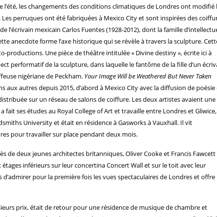
 l’été, les changements des conditions climatiques de Londres ont modifié 
. Les perruques ont été fabriquées à Mexico City et sont inspirées des coiffu
e l’écrivain mexicain Carlos Fuentes (1928-2012), dont la famille d’intellectu
e anecdote forme l’axe historique qui se révèle à travers la sculpture. Cett
o-productions. Une pièce de théâtre intitulée « Divine destiny », écrite ici à
ect performatif de la sculpture, dans laquelle le fantôme de la fille d’un écriv
iffeuse nigériane de Peckham.
Your Image Will be Weathered But Never Taken
s uns aux autres depuis 2015, d’abord à Mexico City avec la diffusion de poésie
 distribuée sur un réseau de salons de coiffure. Les deux artistes avaient une
 a fait ses études au Royal College of Art et travaille entre Londres et Gliwice
dsmiths University et était en résidence à Gasworks à Vauxhall. Il vit
res pour travailler sur place pendant deux mois.
e deux jeunes architectes britanniques, Oliver Cooke et Francis Fawcett
x étages inférieurs sur leur concertina Concert Wall et sur le toit avec leur
’admirer pour la première fois les vues spectaculaires de Londres et offre
ieurs prix, était de retour pour une résidence de musique de chambre et