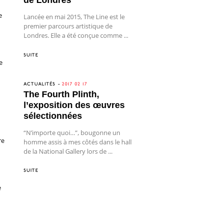
e
Lancée en mai 2015, The Line est le
premier parcours artistique de
Londres. Elle a été conçue comme ...
SUITE
e
ACTUALITÉS
2017 02 17
The Fourth Plinth,
l’exposition des œuvres
sélectionnées
“N’importe quoi…”, bougonne un
re
homme assis à mes côtés dans le hall
de la National Gallery lors de ...
SUITE
e