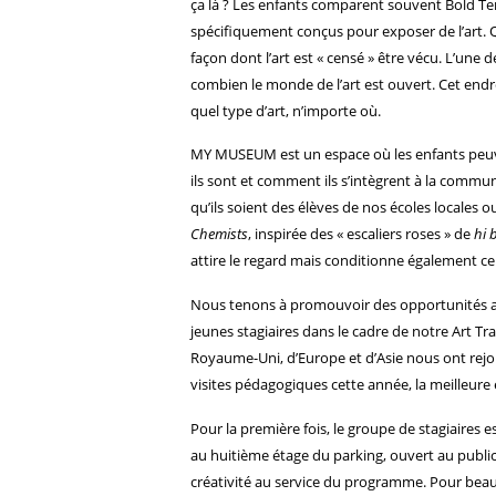
ça là ? Les enfants comparent souvent Bold Ten
spécifiquement conçus pour exposer de l’art. Qu
façon dont l’art est « censé » être vécu. L’une
combien le monde de l’art est ouvert. Cet endr
quel type d’art, n’importe où.
MY MUSEUM est un espace où les enfants peuven
ils sont et comment ils s’intègrent à la commun
qu’ils soient des élèves de nos écoles locale
Chemists
, inspirée des « escaliers roses » de
hi 
attire le regard mais conditionne également ce
Nous tenons à promouvoir des opportunités acc
jeunes stagiaires dans le cadre de notre Art T
Royaume-Uni, d’Europe et d’Asie nous ont rejo
visites pédagogiques cette année, la meilleure 
Pour la première fois, le groupe de stagiaires e
au huitième étage du parking, ouvert au public
créativité au service du programme. Pour beauc