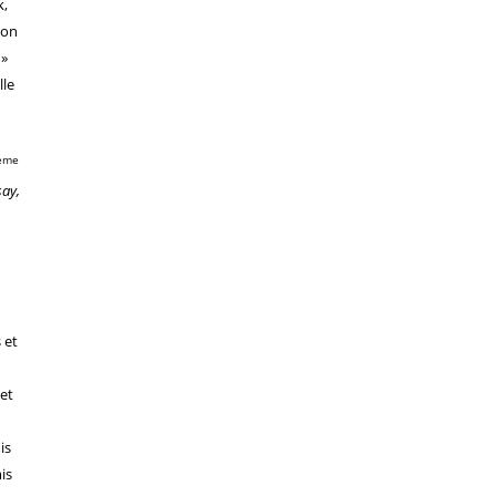
k,
mon
 »
lle
ème
say,
 et
jet
is
is