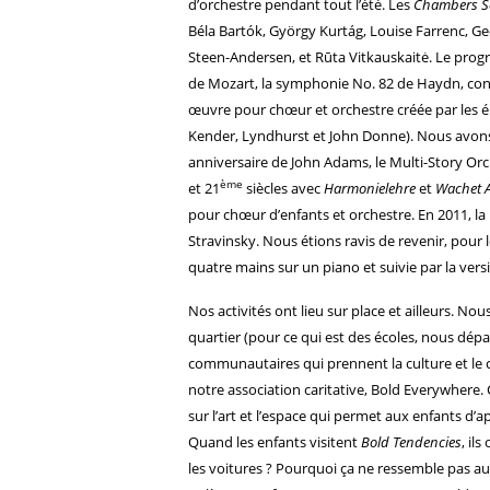
d’orchestre pendant tout l’été. Les
Chambers Se
Béla Bartók, György Kurtág, Louise Farrenc, G
Steen-Andersen, et Rūta Vitkauskaitė. Le pro
de Mozart, la symphonie No. 82 de Haydn, connu
œuvre pour chœur et orchestre créée par les él
Kender, Lyndhurst et John Donne). Nous avons 
anniversaire de John Adams, le Multi-Story Or
ème
et 21
siècles avec
Harmonielehre
et
Wachet 
pour chœur d’enfants et orchestre. En 2011, la
Stravinsky. Nous étions ravis de revenir, pour 
quatre mains sur un piano et suivie par la vers
Nos activités ont lieu sur place et ailleurs. No
quartier (pour ce qui est des écoles, nous dép
communautaires qui prennent la culture et le
notre association caritative, Bold Everywhere.
sur l’art et l’espace qui permet aux enfants d
Quand les enfants visitent
Bold Tendencies
, il
les voitures ? Pourquoi ça ne ressemble pas aux