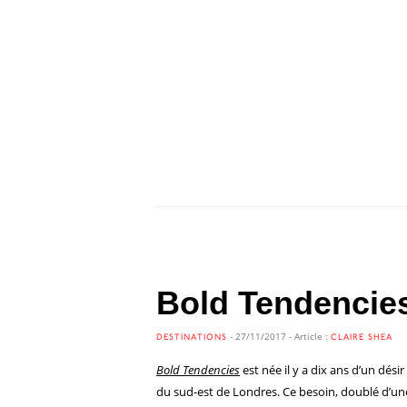
EWA AXELRAD,
LET’S GO. YES, LET’S GO. (THEY
Bold Tendencie
- 27/11/2017 - Article :
DESTINATIONS
CLAIRE SHEA
Bold Tendencies
est née il y a dix ans d’un dés
du sud-est de Londres. Ce besoin, doublé d’une