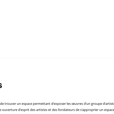
 DO NOT MOVE)
, 2017. PHOTO CREDIT EWA AXELRAD
s
ir de trouver un espace permettant d’exposer les œuvres d’un groupe d’artist
 ouverture d’esprit des artistes et des fondateurs de s’approprier un espac