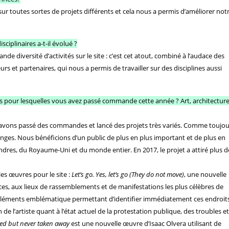
ur toutes sortes de projets différents et cela nous a permis d’améliorer not
iplinaires a-t-il évolué ?
e diversité d’activités sur le site : c’est cet atout, combiné à l’audace des
rs et partenaires, qui nous a permis de travailler sur des disciplines aussi
 pour lesquelles vous avez passé commande cette année ? Art, architecture
vons passé des commandes et lancé des projets très variés. Comme toujou
lenges. Nous bénéficions d’un public de plus en plus important et de plus en
dres, du Royaume-Uni et du monde entier. En 2017, le projet a attiré plus d
 œuvres pour le site :
Let’s go. Yes, let’s go (They do not move)
, une nouvelle
ces, aux lieux de rassemblements et de manifestations les plus célèbres de
s éléments emblématique permettant d’identifier immédiatement ces endroits
ion de l’artiste quant à l’état actuel de la protestation publique, des troubles et
red but never taken away
est une nouvelle œuvre d’Isaac Olvera utilisant de