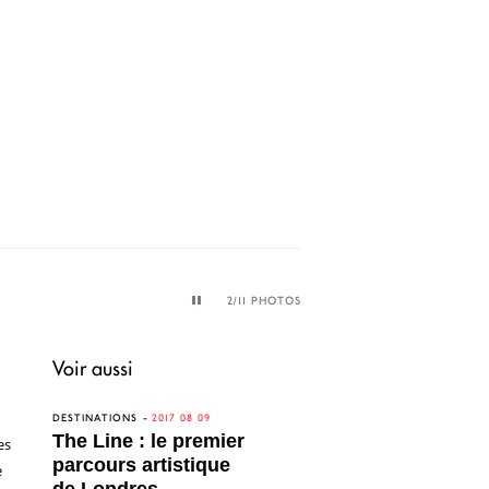
EWA AXELRAD,
LET’S GO. YES
2
/11 PHOTOS
Voir aussi
DESTINATIONS
2017 08 09
The Line : le premier
es
parcours artistique
e
de Londres