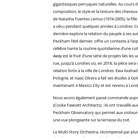
gigantesques perruques naturelles. Au cours de
composition, le style et la texture des cheveux
de Natasha Fuentes Lemus (1974-2005), la fille d
a vécu pendant quelques années à Londres. Cett
dernière explore la relation du peuple à ses aut
Peckham l’été dernier, offre un contexte à l’asp
célèbre hante la routine quotidienne d’une co
Away
est le fruit d’une série de projets liés le
rue, jusqu’à Londres où, en 2018, la pièce sera
relation forte à la ville de Londres. Ewa Axelrad
Pologne, et Isaac Olvera a fait ses études à Gol
maintenant à Mexico City et est revenu à Lond
Nous avons également passé commande auprès d
(Cooke Fawcett Architects) : ils ont travaillé au
Peckham Observatory qui permet aux visiteurs d
une vue plongeante sur la terrasse du toit.
Le Multi-Story Orchestra, récompensé par plus