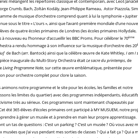
ries
mélangent les répertoires classique et contemporain, avec Leoš Janáče
eorge Crumb, Bach, Zoltán Kodály, Jean-Philippe Rameau, Astor Piazzola, Si
gramme de musique d’orchestre comprend quant à lui la symphonie « Jupiter
e sous le titre « L’ours », ainsi que l’avant-première mondiale d’une nouve
èves de quatre écoles primaires de Londres (les écoles primaires Hollydale,
ème
à nouveau eu l’honneur d’accueillir les BBC Proms. Pour célébrer le 70
chestra a rendu hommage à son influence sur la musique d’orchestre des 20
Auf
de Bach (arr. Bantock) ainsi que la célèbre œuvre de Kate Whitley,
I am I 
 pièce inaugurale du Multi-Story Orchestra était
Le sacre du printemps
, de
le
Living Programme Note
, sur cette œuvre emblématique, présentée pour
ion pour orchestre complet pour clore la saison.
us animons notre programme et le site pour les écoles, les familles et notre
assons les limites du quartier) avec des programmes indépendants, éducatifs
 civisme très au sérieux. Ces programmes sont maintenant chapeautés par
 Cet été 365 élèves d’écoles primaires ont participé à MY MUSUEM, notre pro
’apprendre à gérer un musée et à prendre en main leur propre apprentissage.
s ont un tas de questions : C’est un parking ? C’est un musée ? Où vous avez m
 musées que j’ai vus pendant mes sorties de classes ? Qui a fait ça ? Qui a m