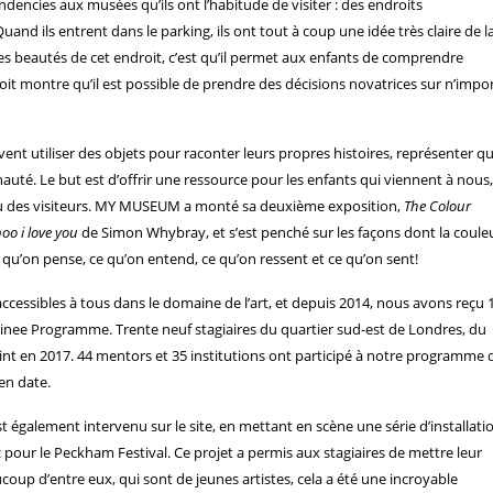
dencies aux musées qu’ils ont l’habitude de visiter : des endroits
and ils entrent dans le parking, ils ont tout à coup une idée très claire de l
 des beautés de cet endroit, c’est qu’il permet aux enfants de comprendre
oit montre qu’il est possible de prendre des décisions novatrices sur n’impo
t utiliser des objets pour raconter leurs propres histoires, représenter qu
auté. Le but est d’offrir une ressource pour les enfants qui viennent à nous,
s ou des visiteurs. MY MUSEUM a monté sa deuxième exposition,
The Colour
boo i love you
de Simon Whybray, et s’est penché sur les façons dont la coule
 qu’on pense, ce qu’on entend, ce qu’on ressent et ce qu’on sent!
essibles à tous dans le domaine de l’art, et depuis 2014, nous avons reçu 
rainee Programme. Trente neuf stagiaires du quartier sud-est de Londres, du
int en 2017. 44 mentors et 35 institutions ont participé à notre programme 
en date.
st également intervenu sur le site, en mettant en scène une série d’installati
 pour le Peckham Festival. Ce projet a permis aux stagiaires de mettre leur
oup d’entre eux, qui sont de jeunes artistes, cela a été une incroyable