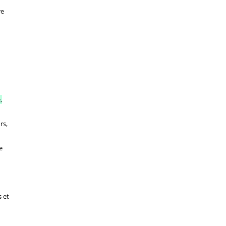
re
,
rs,
e
 et