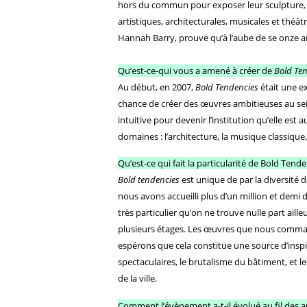
hors du commun pour exposer leur sculpture, a
artistiques, architecturales, musicales et théâ
Hannah Barry, prouve qu’à l’aube de se onze a
Qu’est-ce-qui vous a amené à créer de
Bold Te
Au début, en 2007,
Bold Tendencies
était une ex
chance de créer des œuvres ambitieuses au sein
intuitive pour devenir l’institution qu’elle e
domaines : l’architecture, la musique classique,
Qu’est-ce qui fait la particularité de Bold Ten
Bold tendencies
est unique de par la diversité de
nous avons accueilli plus d’un million et demi 
très particulier qu’on ne trouve nulle part ail
plusieurs étages. Les œuvres que nous comman
espérons que cela constitue une source d’inspi
spectaculaires, le brutalisme du bâtiment, et 
de la ville.
Comment l’évènement a-t-il évolué au fil des 