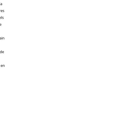
la
res
els
e
ain
 de
, en