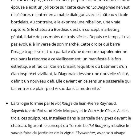
épouse a écrit un joli texte sur cette œuvre: “
La Diagonale
ne veut
ni célébrer, ni entrer en aimable dialogue avec le château viticole
bordelais. Au contraire, elle exprime une rébellion, une vraie
rupture. Si le château à Bordeaux est un concept marketing
génial, il date de pas moins de trois siècles. Depuis ce temps, il n’a
pas évolué, à l’inverse de son marché. Cette droite qui barre
l’image trop lisse et trop parfaite d’une demeure napoléonienne
m’a paru la réponse à ce vieillissement, un manifeste à la fois
esthétique et radical.
Car en brisant l’équilibre du bâtiment d’un
élan inspiré et vivifiant, la Diagonale dessine une nouvelle réalité,
définit un nouveau défi. Elle devient en ce sens une passerelle qui
fait entrer de plain-pied Arsac dans la modernité.”
La trilogie formée par le
Pot Rouge
de Jean-Pierre Raynaud,
Skywatcher
de Rotraud Klein Moquay et le
Pouce
de César. À elles
trois, ces sculptures, installées dans la parcelle de vignes devant le
château, figurent le concept du Terroir. Le
Pot Rouge
symbolise le
savoir-faire du jardinier de la vigne.
Skywatcher
, avec son visage