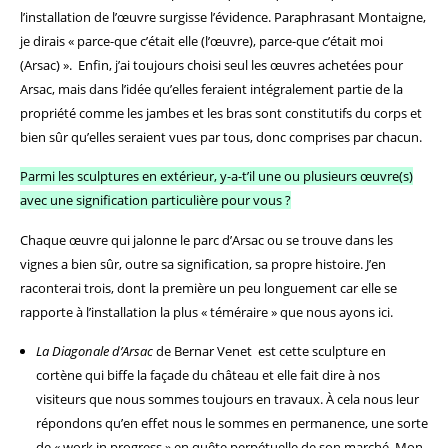
l’installation de l’œuvre surgisse l’évidence. Paraphrasant Montaigne,
je dirais « parce-que c’était elle (l’œuvre), parce-que c’était moi
(Arsac) ».
Enfin, j’ai toujours choisi seul les œuvres achetées pour
Arsac, mais dans l’idée qu’elles feraient intégralement partie de la
propriété comme les jambes et les bras sont constitutifs du corps et
bien sûr qu’elles seraient vues par tous, donc comprises par chacun.
Parmi les sculptures en extérieur, y-a-t’il une ou plusieurs œuvre(s)
avec une signification particulière pour vous ?
Chaque œuvre qui jalonne le parc d’Arsac ou se trouve dans les
vignes a bien sûr, outre sa signification, sa propre histoire. J’en
raconterai trois, dont la première un peu longuement car elle se
rapporte à l’installation la plus « téméraire » que nous ayons ici.
La Diagonale d’Arsac
de Bernar Venet
est cette sculpture en
cortène qui biffe la façade du château et elle fait dire à nos
visiteurs que nous sommes toujours en travaux. À cela nous leur
répondons qu’en effet nous le sommes en permanence, une sorte
de « work in progress » en quête perpétuelle de son marché.
Mon