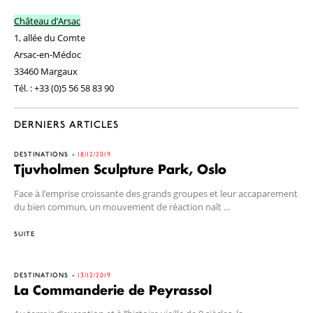
Château d’Arsac
1, allée du Comte
Arsac-en-Médoc
33460 Margaux
Tél. : +33 (0)5 56 58 83 90
DERNIERS ARTICLES
DESTINATIONS
18/12/2019
Tjuvholmen Sculpture Park, Oslo
Face à l’emprise croissante des grands groupes et leur accaparement
du bien commun, un mouvement de réaction naît ...
SUITE
DESTINATIONS
13/12/2019
La Commanderie de Peyrassol