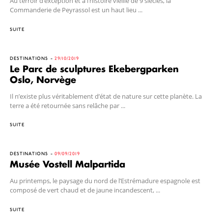
Au terroir d’exception et à l’histoire vieille de 9 siècles, la
Commanderie de Peyrassol est un haut lieu ...
SUITE
DESTINATIONS
29/10/2019
Le Parc de sculptures Ekebergparken
Oslo, Norvège
Il n’existe plus véritablement d’état de nature sur cette planète. La
terre a été retournée sans relâche par ...
SUITE
DESTINATIONS
09/09/2019
Musée Vostell Malpartida
Au printemps, le paysage du nord de l’Estrémadure espagnole est
composé de vert chaud et de jaune incandescent, ...
SUITE