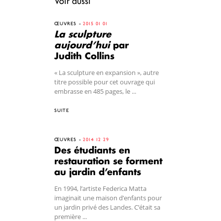
Voir aussi
ŒUVRES
2015 01 01
La sculpture
aujourd’hui
par
Judith Collins
« La sculpture en expansion », autre
titre possible pour cet ouvrage qui
embrasse en 485 pages, le ...
SUITE
ŒUVRES
2014 12 29
Des étudiants en
restauration se forment
au jardin d’enfants
En 1994, l’artiste Federica Matta
imaginait une maison d’enfants pour
un jardin privé des Landes. C’était sa
première ...