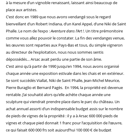
à la mesure d’un vignoble renaissant, laissant ainsi beaucoup de
place aux artistes.
C’est donc en 1989 que nous avons vendangé sous le regard
bienveillant d’un Robert Indiana, d’un Karel Appel, d’une Niki de Saint
Phalle. Le nom de l’expo :
Aventure dans l’Art !
. Un titre prémonitoire
comme vous allez pouvoir le constater.
La fin des vendanges venue,
les œuvres sont reparties aux Pays-Bas et tous, du simple vigneron
au directeur de l’exploitation, nous nous sommes sentis
dépossédés…
Arsac avait perdu une partie de son âme.
C’est ainsi qu’à partir de 1990 jusqu’en 1994, nous avons organisé
chaque année une exposition estivale dans les chais et en extérieur.
Se sont succédés Viallat, Niki de Saint Phalle, Jean-Michel Meurice,
Pierre Buraglio et Bernard Pagès.
En 1994, la propriété est devenue
rentable. J’ai souhaité alors qu’elle achète chaque année une
sculpture qui viendrait prendre place dans le parc du château. Un
achat annuel assorti d’un indispensable budget assis sur le nombre
de pieds de vignes de la propriété : il y a à Arsac 600 000 pieds de
vignes et chaque pied donnait 1 franc pour l’acquisition de l’œuvre,
ce qui faisait 600 000 frs soit aujourd’hui 100 000 € de budget