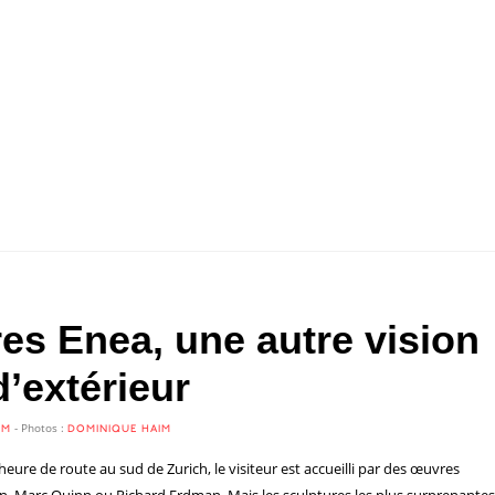
es Enea, une autre vision
d’extérieur
- Photos :
IM
DOMINIQUE HAIM
heure de route au sud de Zurich, le visiteur est accueilli par des œuvres
on, Marc Quinn ou Richard Erdman. Mais les sculptures les plus surprenante