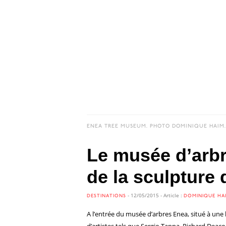
Le musée d’arbr
de la sculpture 
- 12/05/2015 - Article :
DESTINATIONS
DOMINIQUE HA
A l’entrée du musée d’arbres Enea, situé à une 
d’artistes tels que Sergio Tappa, Richard Deac