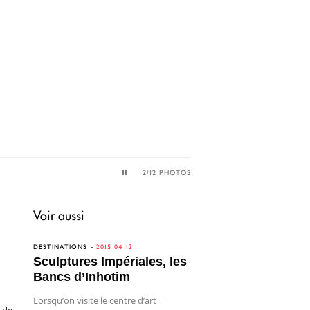
2
/12 PHOTOS
EN
Voir aussi
DESTINATIONS
2015 04 12
Sculptures Impériales, les
Bancs d’Inhotim
Lorsqu’on visite le centre d’art
s de