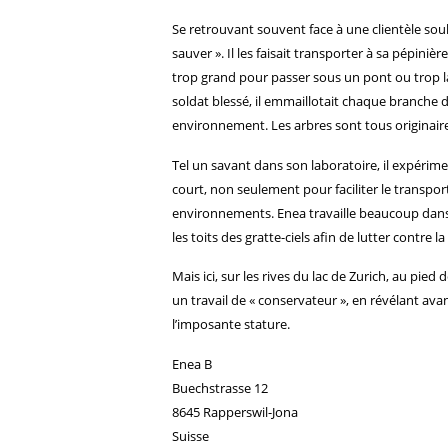
Se retrouvant souvent face à une clientèle sou
sauver ». Il les faisait transporter à sa pépiniè
trop grand pour passer sous un pont ou trop l
soldat blessé, il emmaillotait chaque branche d
environnement. Les arbres sont tous originaires
Tel un savant dans son laboratoire, il expérime
court, non seulement pour faciliter le transp
environnements. Enea travaille beaucoup dans d
les toits des gratte-ciels afin de lutter contre la
Mais ici, sur les rives du lac de Zurich, au pied
un travail de « conservateur », en révélant avan
l’imposante stature.
Enea B
Buechstrasse 12
8645 Rapperswil-Jona
Suisse