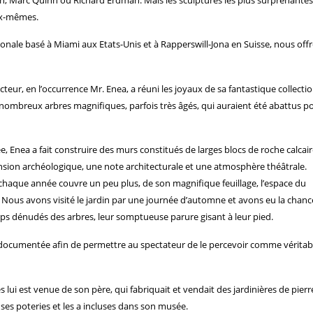
eux-mêmes.
nale basé à Miami aux Etats-Unis et à Rapperswill-Jona en Suisse, nous off
eur, en l’occurrence Mr. Enea, a réuni les joyaux de sa fantastique collectio
é de nombreux arbres magnifiques, parfois très âgés, qui auraient été abattus p
, Enea a fait construire des murs constitués de larges blocs de roche calcair
ension archéologique, une note architecturale et une atmosphère théâtrale.
 chaque année couvre un peu plus, de son magnifique feuillage, l’espace du
Nous avons visité le jardin par une journée d’automne et avons eu la chanc
rps dénudés des arbres, leur somptueuse parure gisant à leur pied.
documentée afin de permettre au spectateur de le percevoir comme véritab
 lui est venue de son père, qui fabriquait et vendait des jardinières de pierr
 ses poteries et les a incluses dans son musée.