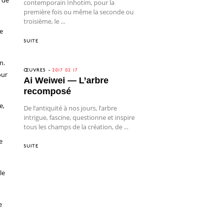
contemporain Inhotim, pour la
première fois ou même la seconde ou
troisième, le ...
re
SUITE
n.
ŒUVRES
2017 02 17
our
Ai Weiwei — L’arbre
recomposé
e,
De l’antiquité à nos jours, l’arbre
intrigue, fascine, questionne et inspire
tous les champs de la création, de ...
e
SUITE
le
e