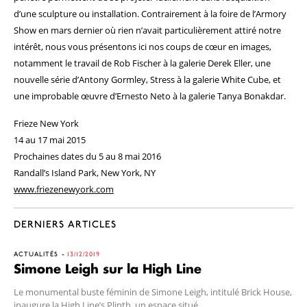
d’une sculpture ou installation. Contrairement à la foire de l’Armory
Show en mars dernier où rien n’avait particulièrement attiré notre
intérêt, nous vous présentons ici nos coups de cœur en images,
notamment le travail de Rob Fischer à la galerie Derek Eller, une
nouvelle série d’Antony Gormley, Stress à la galerie White Cube, et
une improbable œuvre d’Ernesto Neto à la galerie Tanya Bonakdar.
Frieze New York
14 au 17 mai 2015
Prochaines dates du 5 au 8 mai 2016
Randall’s Island Park, New York, NY
www.friezenewyork.com
DERNIERS ARTICLES
ACTUALITÉS
13/12/2019
Simone Leigh sur la High Line
Le monumental buste féminin de Simone Leigh, intitulé Brick House,
inaugure la High Line’s Plinth, un espace situé ...