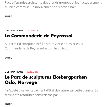
Face à l’emprise croissante des grands groupes et leur accaparement
du bien commun, un mouvement de réaction naît ...
SUITE
DESTINATIONS
13/12/2019
La Commanderie de Peyrassol
Au terroir d’exception et à l’histoire vieille de 9 siècles, la
Commanderie de Peyrassol est un haut lieu ...
SUITE
DESTINATIONS
29/10/2019
Le Parc de sculptures Ekebergparken
Oslo, Norvège
Il n’existe plus véritablement d’état de nature sur cette planète. La
terre a été retournée sans relâche par ...
SUITE