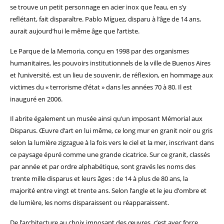
se trouve un petit personnage en acier inox que l’eau, en s’y
reflétant, fait disparaître. Pablo Míguez, disparu à l’âge de 14 ans,
aurait aujourd’hui le même âge que l’artiste.
Le Parque de la Memoria, conçu en 1998 par des organismes
humanitaires, les pouvoirs institutionnels de la ville de Buenos Aires
et l’université, est un lieu de souvenir, de réflexion, en hommage aux
victimes du « terrorisme d’état » dans les années 70 à 80. Il est
inauguré en 2006.
Il abrite également un musée ainsi qu’un imposant Mémorial aux
Disparus. Œuvre d’art en lui même, ce long mur en granit noir ou gris
selon la lumière zigzague à la fois vers le ciel et la mer, inscrivant dans
ce paysage épuré comme une grande cicatrice. Sur ce granit, classés
par année et par ordre alphabétique, sont gravés les noms des
trente mille disparus et leurs âges : de 14 à plus de 80 ans, la
majorité entre vingt et trente ans. Selon l’angle et le jeu d’ombre et
de lumière, les noms disparaissent ou réapparaissent.
De l’architecture au choix imposant des œuvres, c’est avec force,