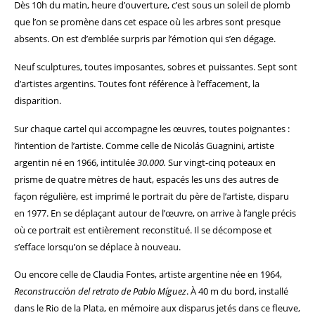
Dès 10h du matin, heure d’ouverture, c’est sous un soleil de plomb
que l’on se promène dans cet espace où les arbres sont presque
absents. On est d’emblée surpris par l’émotion qui s’en dégage.
Neuf sculptures, toutes imposantes, sobres et puissantes. Sept sont
d’artistes argentins. Toutes font référence à l’effacement, la
disparition.
Sur chaque cartel qui accompagne les œuvres, toutes poignantes :
l’intention de l’artiste. Comme celle de Nicolás Guagnini, artiste
argentin né en 1966, intitulée
30.000.
Sur vingt-cinq poteaux en
prisme de quatre mètres de haut, espacés les uns des autres de
façon régulière, est imprimé le portrait du père de l’artiste, disparu
en 1977. En se déplaçant autour de l’œuvre, on arrive à l’angle précis
où ce portrait est entièrement reconstitué. Il se décompose et
s’efface lorsqu’on se déplace à nouveau.
Ou encore celle de Claudia Fontes, artiste argentine née en 1964,
Reconstrucci
ó
n del retrato de Pablo Míguez
. À 40 m du bord, installé
dans le Rio de la Plata, en mémoire aux disparus jetés dans ce fleuve,