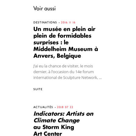
Voir aussi
DESTINATIONS
2016 11 16
Un musée en plein air
plein de formidables
surprises : le
Middelheim Museum à
Anvers, Belgique
J’ai eu la chance de visiter, le mois
dernier, à l’occasion du 14e forum
international de Sculpture Network, ...
SUITE
ACTUALITÉS
2018 07 22
Indicators: Artists on
Climate Change
au Storm King
Art Center